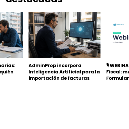
arias:
AdminProp incorpora
🎙️ WEBIN
 quién
Inteligencia Artificial para la
Fiscal: 
importación de facturas
Formular